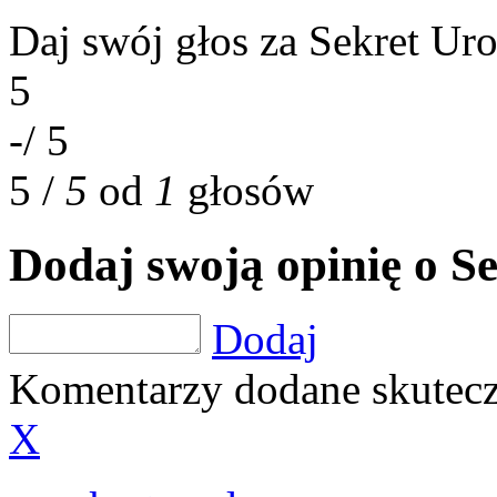
Daj swój głos za Sekret Ur
5
-
/ 5
5
/
5
od
1
głosów
Dodaj swoją opinię o S
Dodaj
Komentarzy dodane skutecz
X