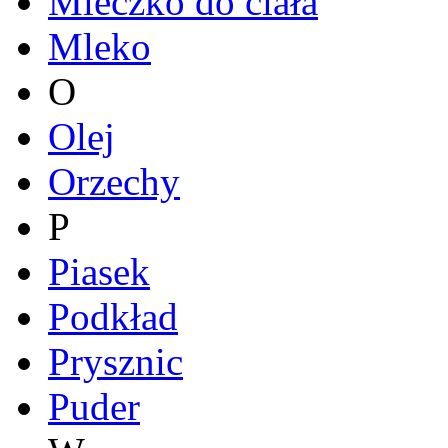
Mleczko do ciała
Mleko
O
Olej
Orzechy
P
Piasek
Podkład
Prysznic
Puder