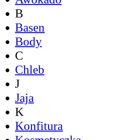
B
Basen
Body
C
Chleb
J
Jaja
K
Konfitura
Kosmetyczka