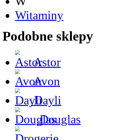
W
Witaminy
Podobne sklepy
Astor
Avon
Dayli
Douglas