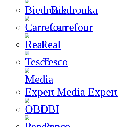
Biedronka
Carrefour
Real
Tesco
Media Expert
OBI
Pepco